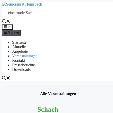
Zum
Inhalt
…. eine runde Sache
springen
Menü
Menü
Startseite
Aktuelles
Angebote
Veranstaltungen
Kontakt
Presseberichte
Downloads
« Alle Veranstaltungen
Schach