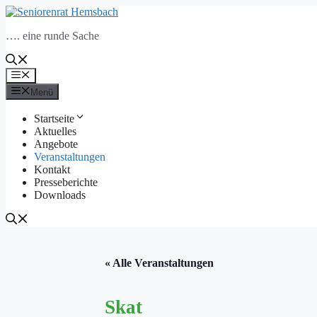
Zum
Inhalt
…. eine runde Sache
springen
Menü
Menü
Startseite
Aktuelles
Angebote
Veranstaltungen
Kontakt
Presseberichte
Downloads
« Alle Veranstaltungen
Skat