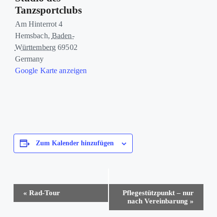
Tanzsportclubs
Am Hinterrot 4
Hemsbach
,
Baden-
Württemberg
69502
Germany
Google Karte anzeigen
Zum Kalender hinzufügen
Veranstaltung-
«
Rad-Tour
Pflegestützpunkt – nur
Navigation
nach Vereinbarung
»