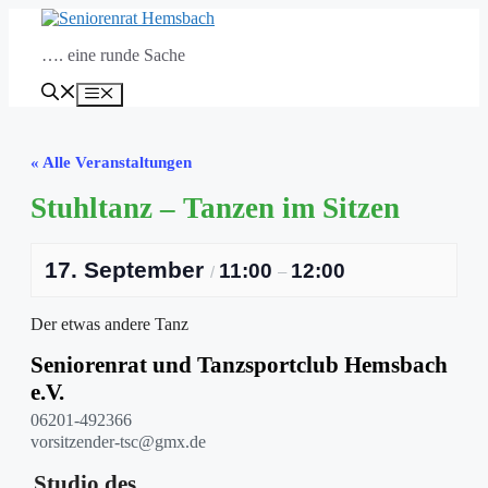
Zum
Inhalt
…. eine runde Sache
springen
Menü
« Alle Veranstaltungen
Stuhltanz – Tanzen im Sitzen
17. September
11:00
12:00
/
–
Der etwas andere Tanz
Seniorenrat und Tanzsportclub Hemsbach
e.V.
06201-492366
vorsitzender-tsc@gmx.de
Studio des