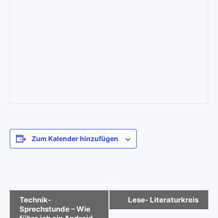
Zum Kalender hinzufügen
V
Technik-
Lese- Literaturkreis
Sprechstunde – Wie
e