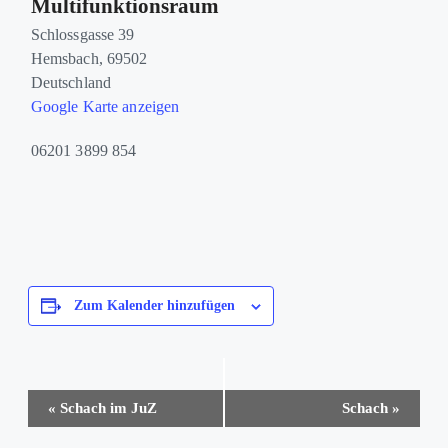
Multifunktionsraum
Schlossgasse 39
Hemsbach
,
69502
Deutschland
Google Karte anzeigen
06201 3899 854
Zum Kalender hinzufügen
Veranstaltung-
«
Schach im JuZ
Schach
»
Navigation