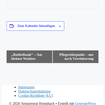
Zum Kalender hinzufügen
Veranstaltung-
„Babbelbank“ – Am
Pflegestützpunkt – nur
Navigation
kleinen Waidsee
nach Vereinbarung
Impressum
Datenschutzerklärung
Cookie-Richtlinie (EU)
© 2026 Seniorenrat Hemsbach
• Erstellt mit
GeneratePress