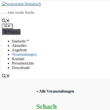
Zum
Inhalt
…. eine runde Sache
springen
Menü
Menü
Startseite
Aktuelles
Angebote
Veranstaltungen
Kontakt
Presseberichte
Downloads
« Alle Veranstaltungen
Schach