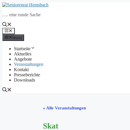
Zum
Inhalt
…. eine runde Sache
springen
Menü
Menü
Startseite
Aktuelles
Angebote
Veranstaltungen
Kontakt
Presseberichte
Downloads
« Alle Veranstaltungen
Skat