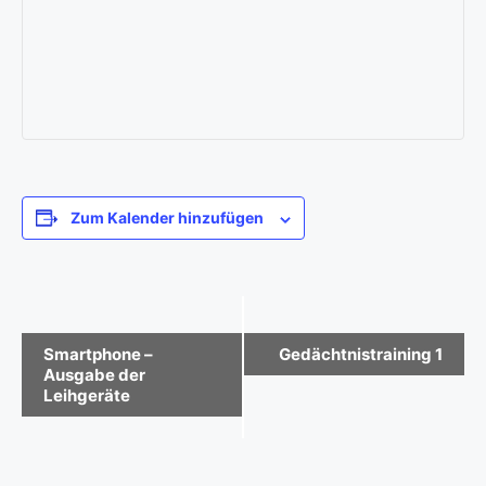
Zum Kalender hinzufügen
V
Smartphone –
Gedächtnistraining 1
Ausgabe der
e
Leihgeräte
r
a