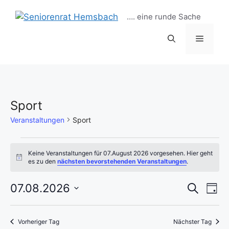
Zum
…. eine runde Sache
Inhalt
springen
Menü
Sport
Veranstaltungen
Sport
Veranstaltungen
Keine Veranstaltungen für 07.August 2026 vorgesehen. Hier geht
H
es zu den
nächsten bevorstehenden Veranstaltungen
.
für
i
n
V
07.August
V
w
07.08.2026
S
T
e
u
D
e
i
a
2026
e
c
s
g
a
h
r
Vorheriger Tag
Nächster Tag
t
e